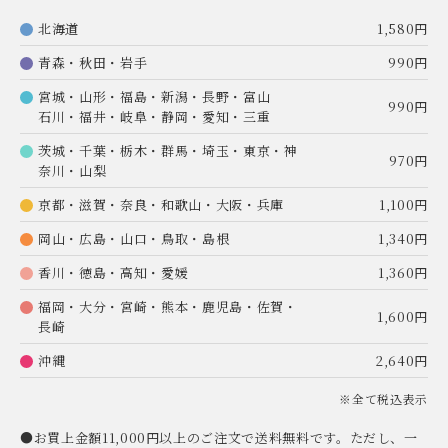
北海道
1,580円
青森・秋田・岩手
990円
宮城・山形・福島・新潟・長野・富山
990円
石川・福井・岐阜・静岡・愛知・三重
茨城・千葉・栃木・群馬・埼玉・東京・神
970円
奈川・山梨
京都・滋賀・奈良・和歌山・大阪・兵庫
1,100円
岡山・広島・山口・鳥取・島根
1,340円
香川・徳島・高知・愛媛
1,360円
福岡・大分・宮崎・熊本・鹿児島・佐賀・
1,600円
長崎
沖縄
2,640円
※全て税込表示
●お買上金額11,000円以上のご注文で送料無料です。ただし、一