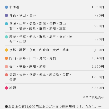
北海道
1,580円
青森・秋田・岩手
990円
宮城・山形・福島・新潟・長野・富山
990円
石川・福井・岐阜・静岡・愛知・三重
茨城・千葉・栃木・群馬・埼玉・東京・神
970円
奈川・山梨
京都・滋賀・奈良・和歌山・大阪・兵庫
1,100円
岡山・広島・山口・鳥取・島根
1,340円
香川・徳島・高知・愛媛
1,360円
福岡・大分・宮崎・熊本・鹿児島・佐賀・
1,600円
長崎
沖縄
2,640円
※全て税込表示
●お買上金額11,000円以上のご注文で送料無料です。ただし、一