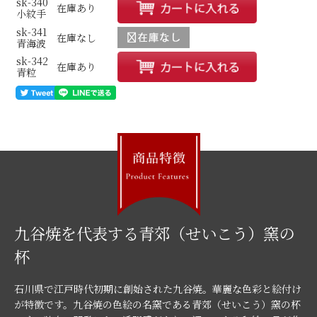
sk-340
在庫あり
小紋手
sk-341
在庫なし
青海波
sk-342
在庫あり
青粒
九谷焼を代表する青郊（せいこう）窯の
杯
石川県で江戸時代初期に創始された九谷焼。華麗な色彩と絵付け
が特徴です。九谷焼の色絵の名窯である青郊（せいこう）窯の杯