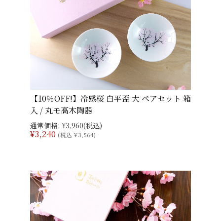
【10％OFF!】冷感桜 白平盃 大 ペアセット 箱
入 / 丸モ高木陶器
通常価格:
¥3,960
(税込)
¥3,240
(税込 ¥3,564)