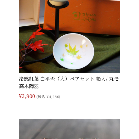
冷感紅葉 白平盃（大）ペアセット 箱入/ 丸モ
高木陶器
¥3,800
(税込 ¥4,180)