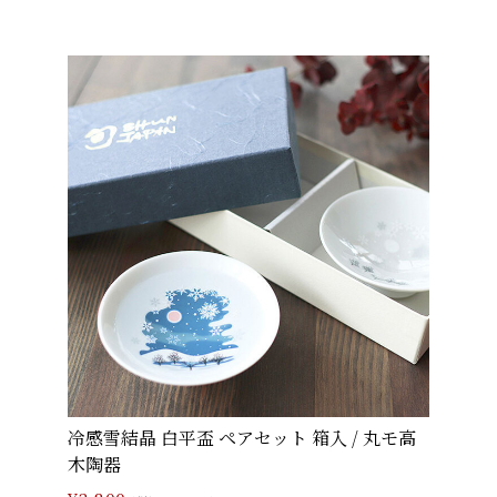
冷感雪結晶 白平盃 ペアセット 箱入 / 丸モ高
木陶器