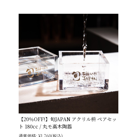
【20％OFF!】旬JAPAN アクリル枡 ペアセッ
ト 180cc / 丸モ高木陶器
通常価格:
¥1,760
(税込)