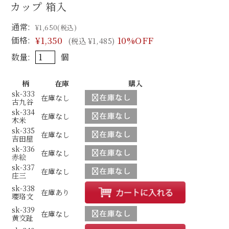
カップ 箱入
通常:
¥1,650
(税込)
価格:
¥1,350
10%OFF
(税込 ¥1,485)
数量:
個
柄
在庫
購入
sk-333
在庫なし
古九谷
sk-334
在庫なし
木米
sk-335
在庫なし
吉田屋
sk-336
在庫なし
赤絵
sk-337
在庫なし
庄三
sk-338
在庫あり
瓔珞文
sk-339
在庫なし
黄交趾