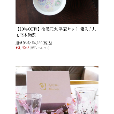
【10％OFF!】冷感花火 平盃セット 箱入 / 丸
モ高木陶器
通常価格:
¥4,180
(税込)
¥3,420
(税込 ¥3,762)