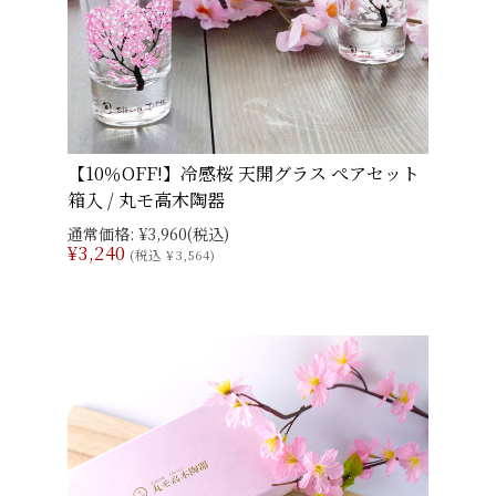
【10％OFF!】冷感桜 天開グラス ぺアセット
箱入 / 丸モ高木陶器
通常価格:
¥3,960
(税込)
¥3,240
(税込 ¥3,564)