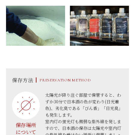
保存方法
PRESERVATION METHOD
太陽光が降り注ぐ部屋で保管すると、わ
ずか30分で日本酒の色が変わり(日光着
色)、劣化臭である「びん香」「日光臭」
も発生します。
室内灯の蛍光灯も微弱な紫外線を発しま
保存場所
すので、日本酒の保存は太陽光や室内灯
について
の紫外線を受けない場所に保管しましょ