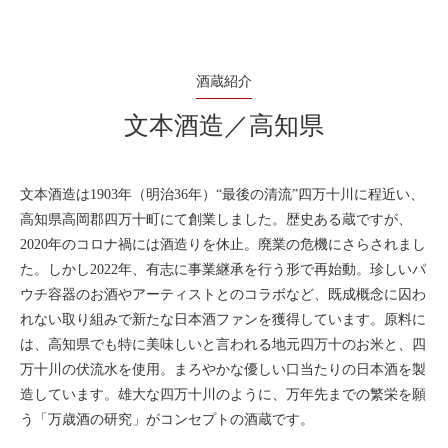
酒蔵紹介
文本酒造／高知県
文本酒造は1903年（明治36年）“最後の清流”四万十川に程近い、
高知県高岡郡四万十町にて創業しました。歴史ある蔵ですが、
2020年のコロナ禍には酒造りを休止。廃業の危機にさらされまし
た。しかし2022年、有志に事業継承を行う形で再始動。珍しいパ
ウチ容器のお酒やアーティストとのコラボなど、既成概念に囚わ
れない取り組みで新たな日本酒ファンを獲得しています。原料に
は、高知県でも特に美味しいと言われる地元四万十のお米と、四
万十川の伏流水を使用。まろやかな優しい口当たりの日本酒を製
造しています。雄大な四万十川のように、万年先までの繁栄を願
う「万歳酒の研究」がコンセプトの酒蔵です。