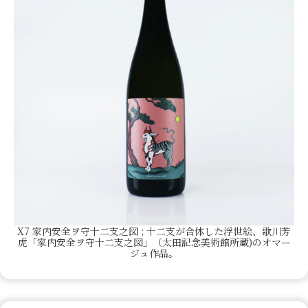
X7 家内安全ヲ守十二支之図 ; 十二支が合体した浮世絵、歌川芳
虎「家内安全ヲ守十二支之図」（太田記念美術館所蔵)のオマー
ジュ作品。